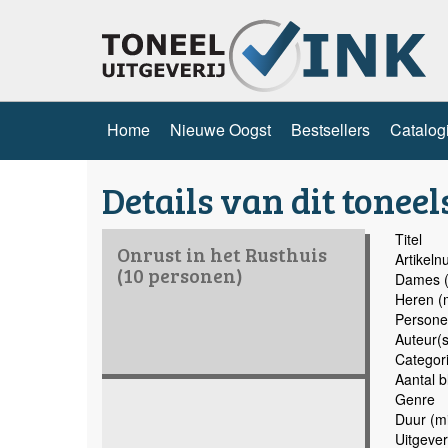
Home
Nieuwe Oogst
Bestsellers
Catalog
Details van dit toneel
Titel
Onrust in het Rusthuis
Artikel
(10 personen)
Dames (
Heren (
Persone
Auteur(s
Categor
Aantal b
Genre
Duur (mi
Uitgever