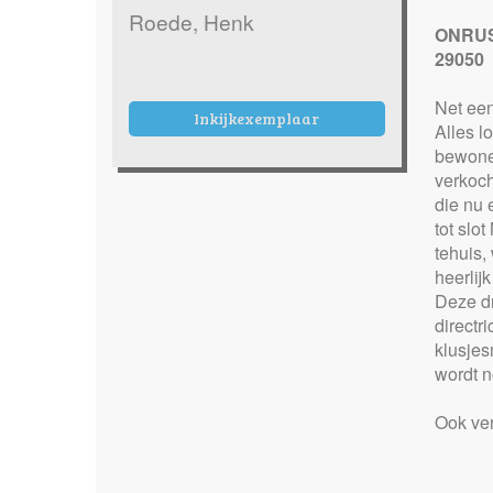
Roede, Henk
ONRUS
29050
Net ee
Inkijkexemplaar
Alles l
bewoner
verkoch
die nu 
tot slo
tehuis,
heerlij
Deze dr
directr
klusjes
wordt n
Ook ve