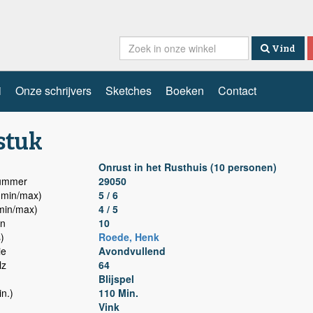
Vind
i
Onze schrijvers
Sketches
Boeken
Contact
stuk
Onrust in het Rusthuis (10 personen)
nummer
29050
min/max)
5 / 6
min/max)
4 / 5
n
10
)
Roede, Henk
ie
Avondvullend
lz
64
Blijspel
n.)
110 Min.
Vink