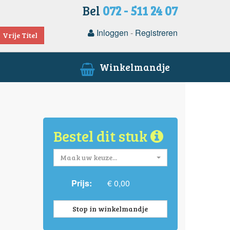
Bel
072 - 511 24 07
Inloggen
-
Registreren
Vrije Titel
Winkelmandje
Bestel dit stuk
Maak uw keuze...
Prijs:
€ 0,00
Stop in winkelmandje