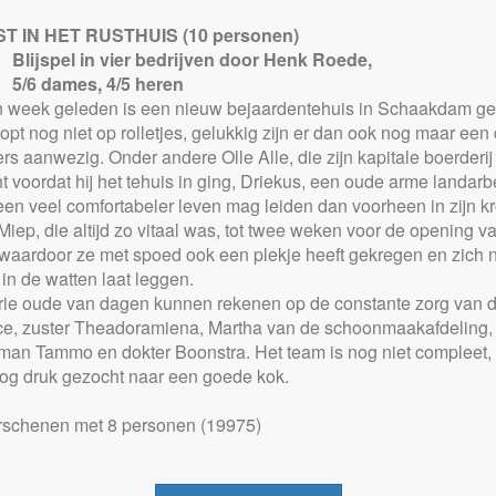
T IN HET RUSTHUIS (10 personen)
Blijspel in vier bedrijven door Henk Roede,
5/6 dames, 4/5 heren
n week geleden is een nieuw bejaardentehuis in Schaakdam g
oopt nog niet op rolletjes, gelukkig zijn er dan ook nog maar een 
s aanwezig. Onder andere Olle Alle, die zijn kapitale boerderij
t voordat hij het tehuis in ging, Driekus, een oude arme landarb
een veel comfortabeler leven mag leiden dan voorheen in zijn kr
t Miep, die altijd zo vitaal was, tot twee weken voor de opening v
 waardoor ze met spoed ook een plekje heeft gekregen en zich 
k in de watten laat leggen.
ie oude van dagen kunnen rekenen op de constante zorg van 
ice, zuster Theadoramiena, Martha van de schoonmaakafdeling,
man Tammo en dokter Boonstra. Het team is nog niet compleet, 
og druk gezocht naar een goede kok.
rschenen met 8 personen (19975)