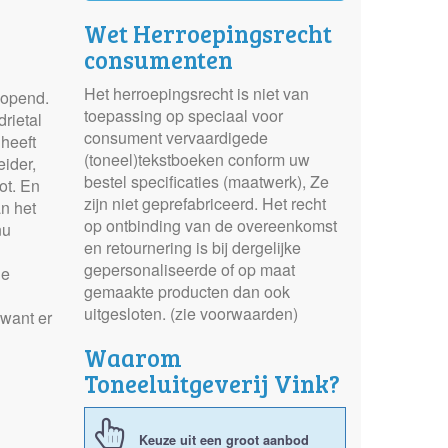
Wet Herroepingsrecht
consumenten
Het herroepingsrecht is niet van
eopend.
toepassing op speciaal voor
drietal
consument vervaardigede
 heeft
(toneel)tekstboeken conform uw
eider,
bestel specificaties (maatwerk), Ze
ot. En
zijn niet geprefabriceerd. Het recht
an het
op ontbinding van de overeenkomst
nu
en retournering is bij dergelijke
gepersonaliseerde of op maat
de
gemaakte producten dan ook
uitgesloten. (zie voorwaarden)
want er
Waarom
Toneeluitgeverij Vink?
Keuze uit een groot aanbod