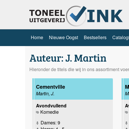
Home
Nieuwe Oogst
Bestsellers
Catalog
Auteur: J. Martin
Hieronder de titels die wij in ons assortiment vo
Cementville
M
Martin, J.
Ma
Avondvullend
A
Komedie
Dames: 9
Heren: 4 - 5