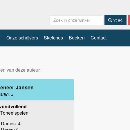
Vind
i
Onze schrijvers
Sketches
Boeken
Contact
eren van deze auteur.
eneer Jansen
rtin, J.
vondvullend
Toneelspelen
Dames: 4
Heren: 3