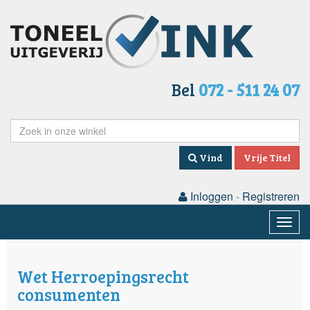
Bel
072 - 511 24 07
Vind
Vrije Titel
Inloggen
-
Registreren
Togg
navig
Wet Herroepingsrecht
consumenten