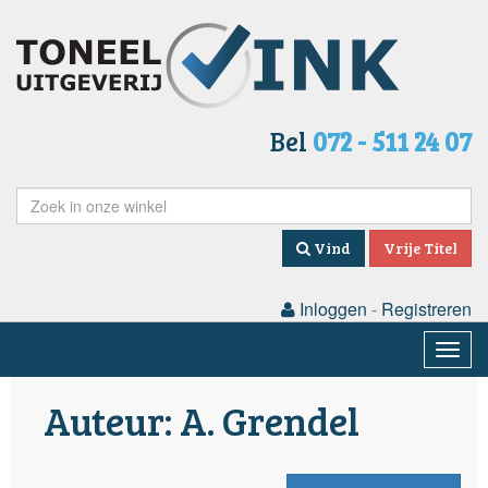
Bel
072 - 511 24 07
Vind
Vrije Titel
Inloggen
-
Registreren
Togg
navig
Auteur: A. Grendel