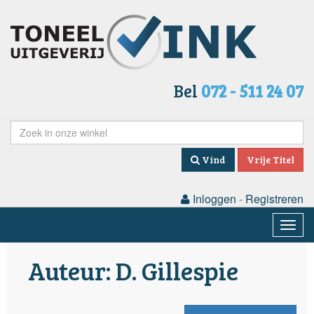
Bel
072 - 511 24 07
Vind
Vrije Titel
Inloggen
-
Registreren
Togg
navig
Auteur: D. Gillespie