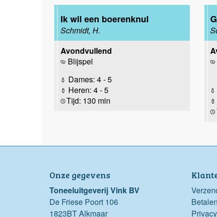
Ik wil een boerenknul
G
Schmidt, H.
S
Avondvullend
A
Blijspel
Dames: 4 - 5
Heren: 4 - 5
Tijd: 130 min
Onze gegevens
Klant
Toneeluitgeverij Vink BV
Verzen
De Friese Poort 106
Betale
1823BT Alkmaar
Privacy