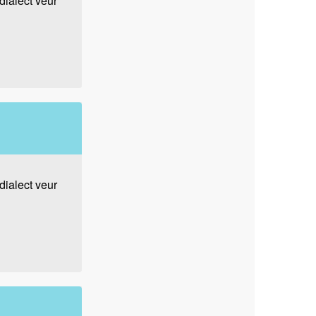
dialect veur
dialect veur