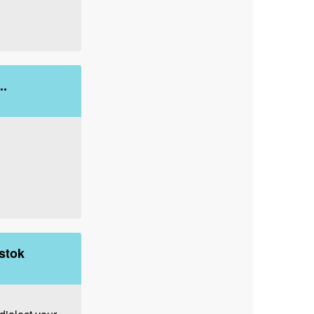
..
stok