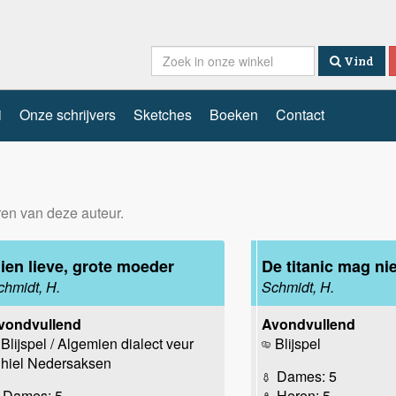
Vind
i
Onze schrijvers
Sketches
Boeken
Contact
eren van deze auteur.
ien lieve, grote moeder
De titanic mag ni
chmidt, H.
Schmidt, H.
vondvullend
Avondvullend
Blijspel / Algemien dialect veur
Blijspel
hiel Nedersaksen
Dames: 5
Dames: 5
Heren: 5