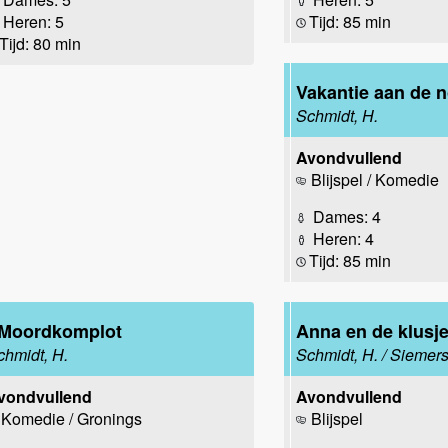
Heren: 5
Tijd: 85 min
Tijd: 80 min
Vakantie aan de 
Schmidt, H.
Avondvullend
Blijspel / Komedie
Dames: 4
Heren: 4
Tijd: 85 min
 Moordkomplot
Anna en de klus
chmidt, H.
Schmidt, H. / Siemers
vondvullend
Avondvullend
Komedie / Gronings
Blijspel