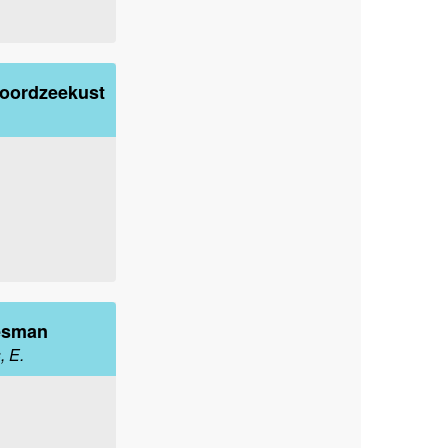
noordzeekust
jesman
, E.