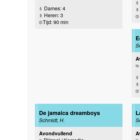
Dames: 4
Heren: 3
Tijd: 90 min
E
S
A
De jamaica dreamboys
L
Schmidt, H.
S
Avondvullend
A