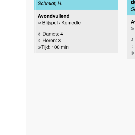
d
Schmidt, H.
S
Avondvullend
A
Blijspel / Komedie
Dames: 4
Heren: 3
Tijd: 100 min