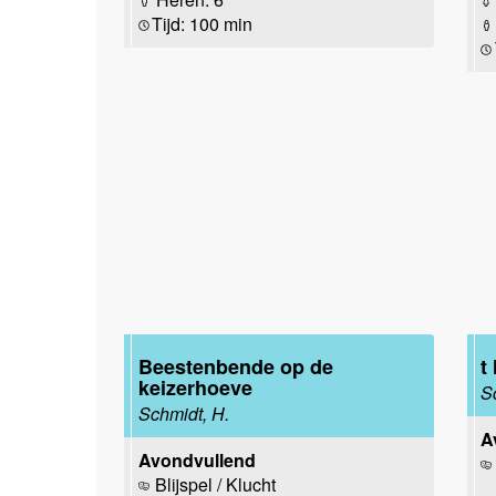
Tijd: 100 min
Beestenbende op de
t
keizerhoeve
S
Schmidt, H.
A
Avondvullend
Blijspel / Klucht