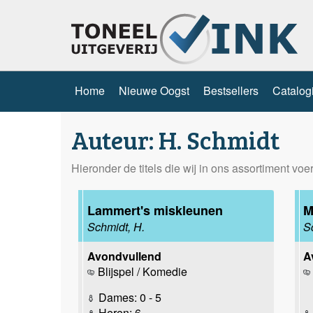
Home
Nieuwe Oogst
Bestsellers
Catalog
Auteur: H. Schmidt
Hieronder de titels die wij in ons assortiment vo
Lammert's miskleunen
M
Schmidt, H.
S
Avondvullend
A
Blijspel / Komedie
Dames: 0 - 5
Heren: 6