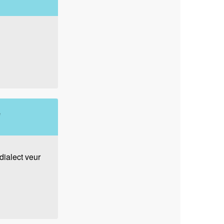
e
dialect veur