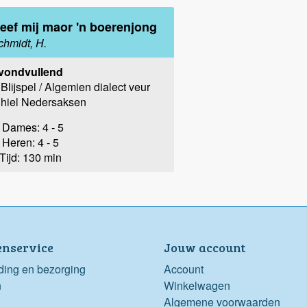
eef mij maor 'n boerenjong
chmidt, H.
vondvullend
Blijspel / Algemien dialect veur
hiel Nedersaksen
Dames: 4 - 5
Heren: 4 - 5
Tijd: 130 min
enservice
Jouw account
ding en bezorging
Account
n
Winkelwagen
Algemene voorwaarden