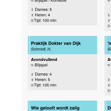
Blijspel / Komedie
Dames: 5
Heren: 4
Tijd: 100 min
Praktijk Dokter van Dijk
'
Schmidt, H.
S
Avondvullend
A
Blijspel
Dames: 4
Heren: 5
Tijd: 105 min
Wie gelooft wordt zalig
D