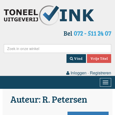
Bel
072 - 511 24 07
Vind
Vrije Titel
Inloggen
-
Registreren
Togg
navig
Auteur: R. Petersen