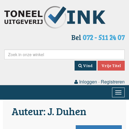
Bel
072 - 511 24 07
Vind
Vrije Titel
Inloggen
-
Registreren
Togg
navig
Auteur: J. Duhen