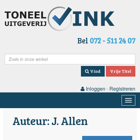
Bel
072 - 511 24 07
Vind
Vrije Titel
Inloggen
-
Registreren
Togg
navig
Auteur: J. Allen