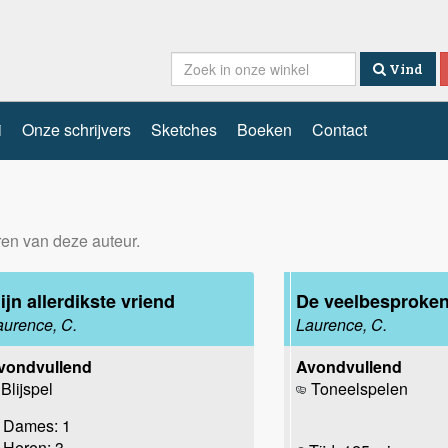
Vind
i
Onze schrijvers
Sketches
Boeken
Contact
eren van deze auteur.
ijn allerdikste vriend
De veelbesproken
aurence, C.
Laurence, C.
vondvullend
Avondvullend
Blijspel
Toneelspelen
Dames: 1
Heren: 3