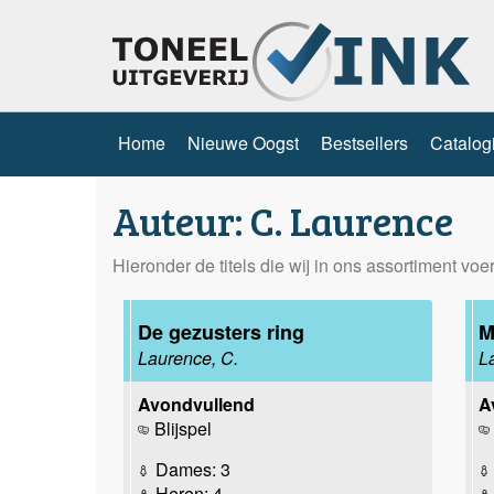
Home
Nieuwe Oogst
Bestsellers
Catalog
Auteur: C. Laurence
Hieronder de titels die wij in ons assortiment vo
De gezusters ring
M
Laurence, C.
L
Avondvullend
A
Blijspel
Dames: 3
Heren: 4