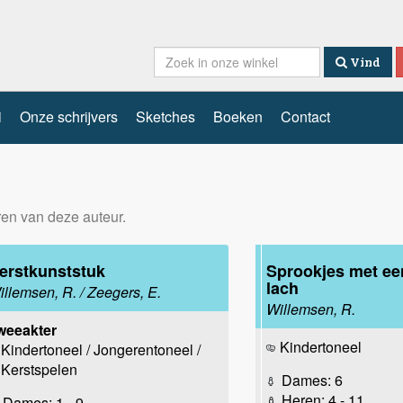
Vind
i
Onze schrijvers
Sketches
Boeken
Contact
eren van deze auteur.
erstkunststuk
Sprookjes met ee
lach
illemsen, R. / Zeegers, E.
Willemsen, R.
weeakter
Kindertoneel
Kindertoneel / Jongerentoneel /
Kerstspelen
Dames: 6
Heren: 4 - 11
Dames: 1 - 9