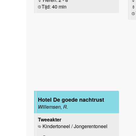
Tijd: 40 min
Hotel De goede nachtrust
Willemsen, R.
Tweeakter
Kindertoneel / Jongerentoneel