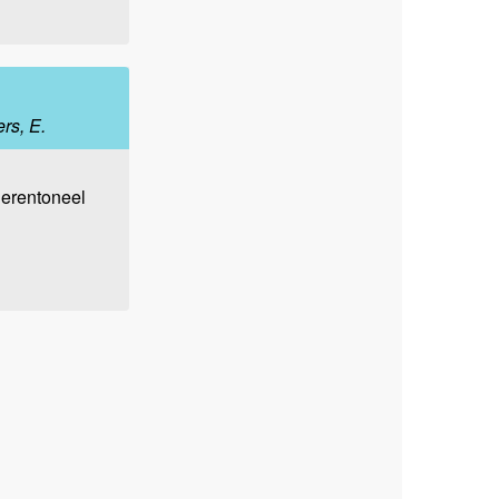
rs, E.
gerentoneel