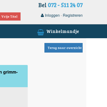
Bel
072 - 511 24 07
Inloggen
-
Registreren
Vrije Titel
Winkelmandje
Terug naar overzicht
n grimm-