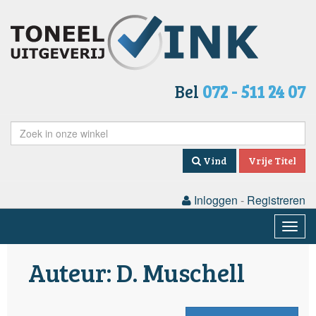
Bel
072 - 511 24 07
Vind
Vrije Titel
Inloggen
-
Registreren
Togg
navig
Auteur: D. Muschell