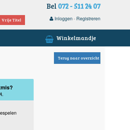
Bel
072 - 511 24 07
Inloggen
-
Registreren
Vrije Titel
Winkelmandje
Terug naar overzicht
tmis?
A.
iespelen