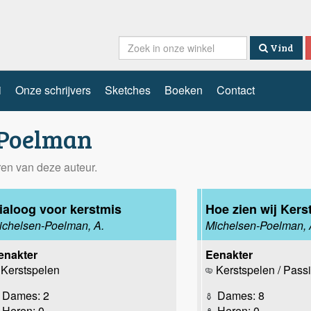
Vind
i
Onze schrijvers
Sketches
Boeken
Contact
-Poelman
eren van deze auteur.
ialoog voor kerstmis
Hoe zien wij Kers
ichelsen-Poelman, A.
Michelsen-Poelman, 
enakter
Eenakter
Kerstspelen
Kerstspelen / Pass
Dames: 2
Dames: 8
Heren: 0
Heren: 0