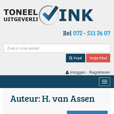
Bel
072 - 511 24 07
Vind
Vrije Titel
Inloggen
-
Registreren
Togg
navig
Auteur: H. van Assen