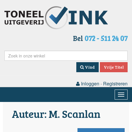
Bel
072 - 511 24 07
Vind
Vrije Titel
Inloggen
-
Registreren
Togg
navig
Auteur: M. Scanlan