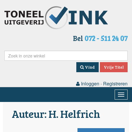
Bel
072 - 511 24 07
Vind
Vrije Titel
Inloggen
-
Registreren
Togg
navig
Auteur: H. Helfrich