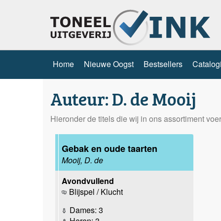
Home
Nieuwe Oogst
Bestsellers
Catalog
Auteur: D. de Mooij
Hieronder de titels die wij in ons assortiment vo
Gebak en oude taarten
Mooij, D. de
Avondvullend
Blijspel / Klucht
Dames: 3
Heren: 3