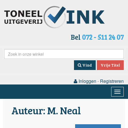
Bel
072 - 511 24 07
Vind
Vrije Titel
Inloggen
-
Registreren
Togg
navig
Auteur: M. Neal