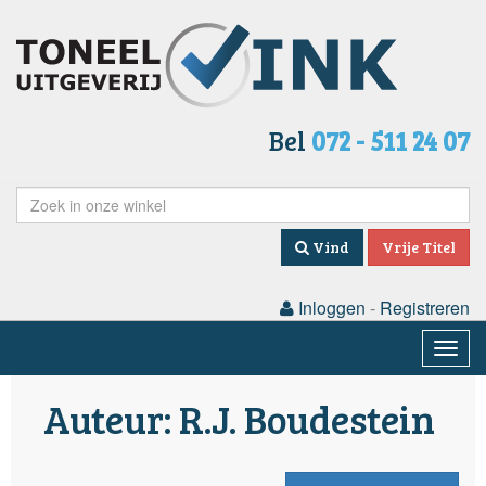
Bel
072 - 511 24 07
Vind
Vrije Titel
Inloggen
-
Registreren
Togg
navig
Auteur: R.J. Boudestein