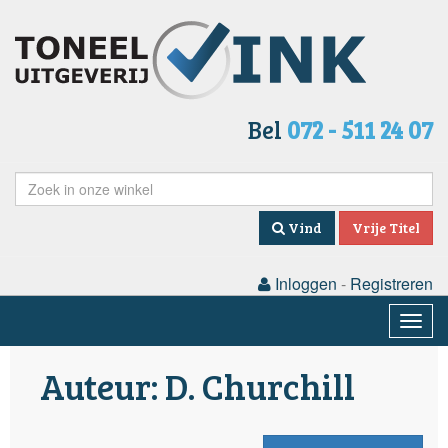
Bel
072 - 511 24 07
Vind
Vrije Titel
Inloggen
-
Registreren
Togg
navig
Auteur: D. Churchill