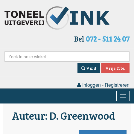
Bel
072 - 511 24 07
Vind
Vrije Titel
Inloggen
-
Registreren
Togg
navig
Auteur: D. Greenwood