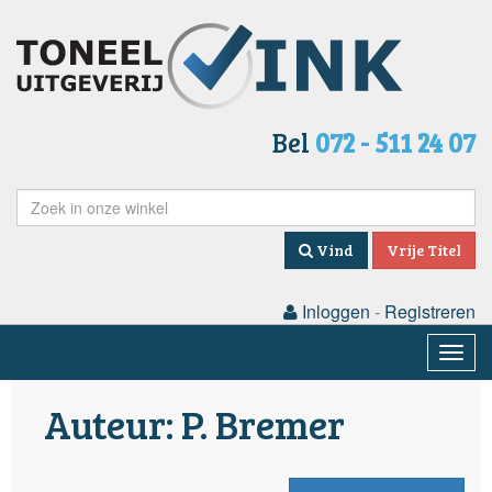
Bel
072 - 511 24 07
Vind
Vrije Titel
Inloggen
-
Registreren
Togg
navig
Auteur: P. Bremer