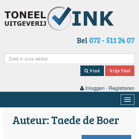
Bel
072 - 511 24 07
Vind
Vrije Titel
Inloggen
-
Registreren
Togg
navig
Auteur: Taede de Boer