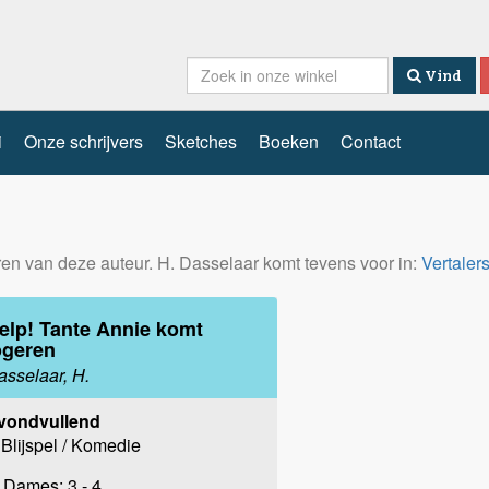
Vind
i
Onze schrijvers
Sketches
Boeken
Contact
eren van deze auteur. H. Dasselaar komt tevens voor in:
Vertaler
elp! Tante Annie komt
ogeren
asselaar, H.
vondvullend
Blijspel / Komedie
Dames: 3 - 4