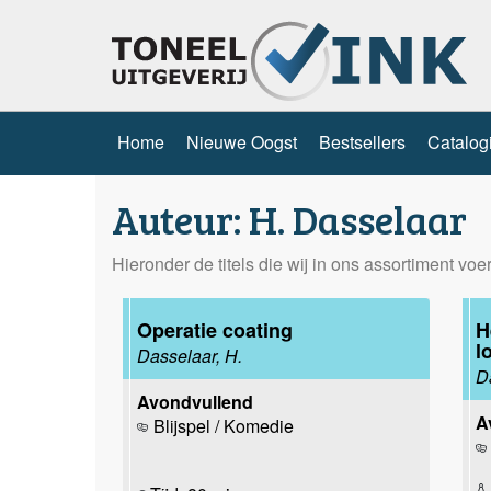
Home
Nieuwe Oogst
Bestsellers
Catalog
Auteur: H. Dasselaar
Hieronder de titels die wij in ons assortiment vo
Operatie coating
H
l
Dasselaar, H.
D
Avondvullend
A
Blijspel / Komedie