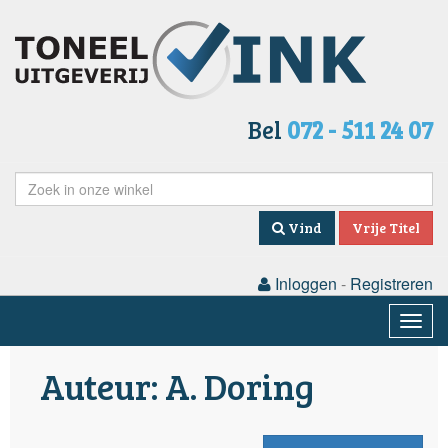
Bel
072 - 511 24 07
Vind
Vrije Titel
Inloggen
-
Registreren
Togg
navig
Auteur: A. Doring