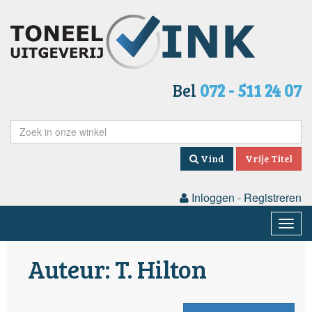
Bel
072 - 511 24 07
Vind
Vrije Titel
Inloggen
-
Registreren
Togg
navig
Auteur: T. Hilton