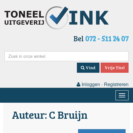
Bel
072 - 511 24 07
Vind
Vrije Titel
Inloggen
-
Registreren
Togg
navig
Auteur: C Bruijn