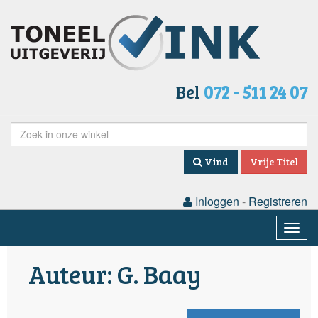
Bel
072 - 511 24 07
Vind
Vrije Titel
Inloggen
-
Registreren
Togg
navig
Auteur: G. Baay