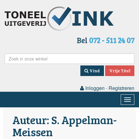
Bel
072 - 511 24 07
Vind
Vrije Titel
Inloggen
-
Registreren
Togg
navig
Auteur: S. Appelman-
Meissen