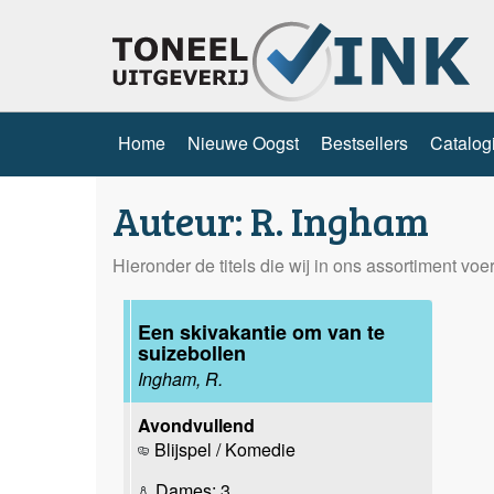
Home
Nieuwe Oogst
Bestsellers
Catalog
Auteur: R. Ingham
Hieronder de titels die wij in ons assortiment vo
Een skivakantie om van te
suizebollen
Ingham, R.
Avondvullend
Blijspel / Komedie
Dames: 3