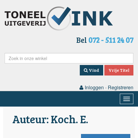
Bel
072 - 511 24 07
Vind
Vrije Titel
Inloggen
-
Registreren
Togg
navig
Auteur: Koch. E.