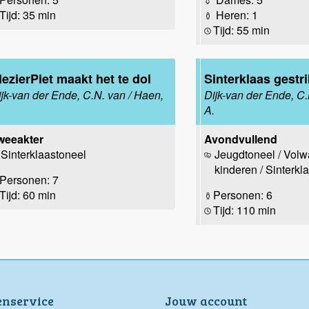
Tijd: 35 min
Heren: 1
Tijd: 55 min
lezierPiet maakt het te dol
Sinterklaas gestri
ijk-van der Ende, C.N. van / Haen,
Dijk-van der Ende, C.
.
A.
weeakter
Avondvullend
Sinterklaastoneel
Jeugdtoneel / Vol
kinderen / Sinterkl
Personen: 7
Tijd: 60 min
Personen: 6
Tijd: 110 min
enservice
Jouw account