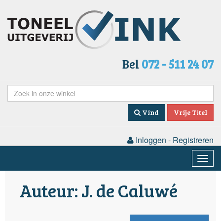
Bel
072 - 511 24 07
Vind
Vrije Titel
Inloggen
-
Registreren
Togg
navig
Auteur: J. de Caluwé