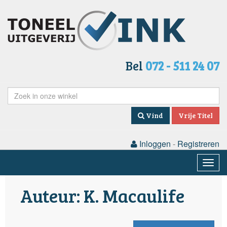
Bel
072 - 511 24 07
Vind
Vrije Titel
Inloggen
-
Registreren
Togg
navig
Auteur: K. Macaulife