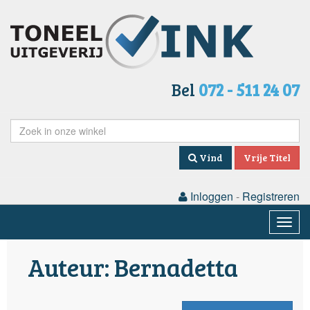
Bel
072 - 511 24 07
Vind
Vrije Titel
Inloggen
-
Registreren
Togg
navig
Auteur: Bernadetta