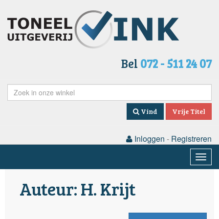
Bel
072 - 511 24 07
Vind
Vrije Titel
Inloggen
-
Registreren
Togg
navig
Auteur: H. Krijt