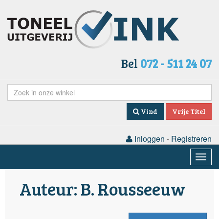
Bel
072 - 511 24 07
Vind
Vrije Titel
Inloggen
-
Registreren
Togg
navig
Auteur: B. Rousseeuw