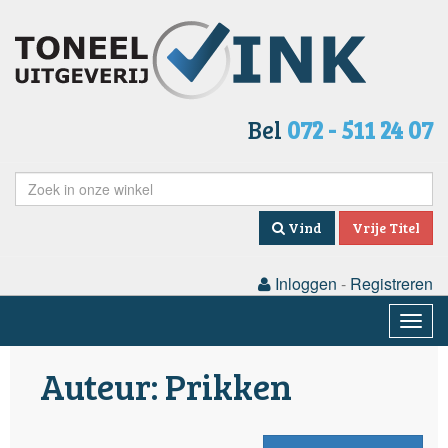
Bel
072 - 511 24 07
Vind
Vrije Titel
Inloggen
-
Registreren
Togg
navig
Auteur: Prikken