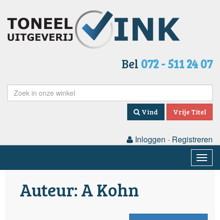
Bel
072 - 511 24 07
Vind
Vrije Titel
Inloggen
-
Registreren
Togg
navig
Auteur: A Kohn