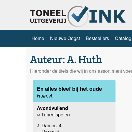
Home
Nieuwe Oogst
Bestsellers
Catalog
Auteur: A. Huth
Hieronder de titels die wij in ons assortiment vo
En alles bleef bij het oude
Huth, A.
Avondvullend
Toneelspelen
Dames: 4
Heren: 1