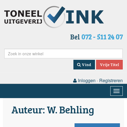
Bel
072 - 511 24 07
Vind
Vrije Titel
Inloggen
-
Registreren
Togg
navig
Auteur: W. Behling