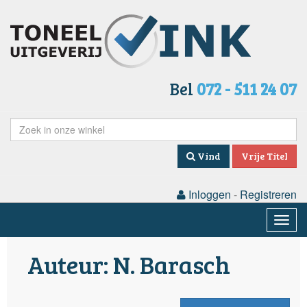
Bel
072 - 511 24 07
Vind
Vrije Titel
Inloggen
-
Registreren
Togg
navig
Auteur: N. Barasch