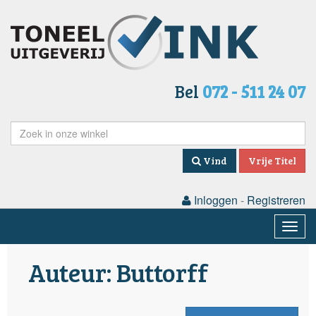
Bel
072 - 511 24 07
Vind
Vrije Titel
Inloggen
-
Registreren
Togg
navig
Auteur: Buttorff