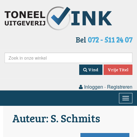
Bel
072 - 511 24 07
Vind
Vrije Titel
Inloggen
-
Registreren
Togg
navig
Auteur: S. Schmits