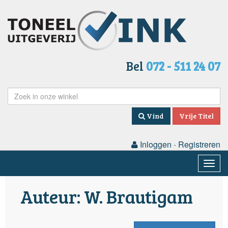
Bel
072 - 511 24 07
Vind
Vrije Titel
Inloggen
-
Registreren
Togg
navig
Auteur: W. Brautigam