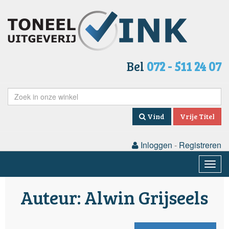
Bel
072 - 511 24 07
Vind
Vrije Titel
Inloggen
-
Registreren
Togg
navig
Auteur: Alwin Grijseels