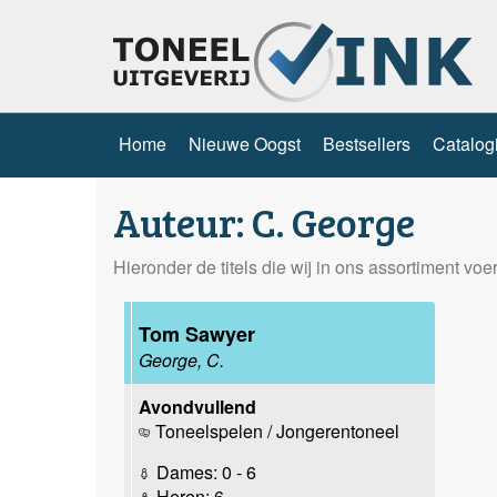
Home
Nieuwe Oogst
Bestsellers
Catalog
Auteur: C. George
Hieronder de titels die wij in ons assortiment vo
Tom Sawyer
George, C.
Avondvullend
Toneelspelen / Jongerentoneel
Dames: 0 - 6
Heren: 6