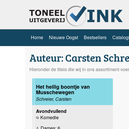
Home
Nieuwe Oogst
Bestsellers
Catalog
Auteur: Carsten Schre
Hieronder de titels die wij in ons assortiment vo
Het heilig boontje van
Musschewegen
Schreier, Carsten
Avondvullend
Komedie
Dames: 6