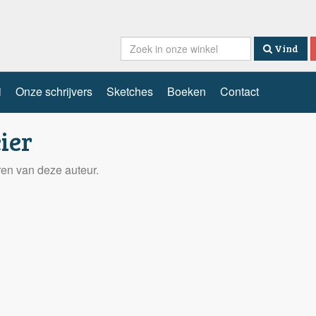
Vind
i
Onze schrijvers
Sketches
Boeken
Contact
ier
eren van deze auteur.