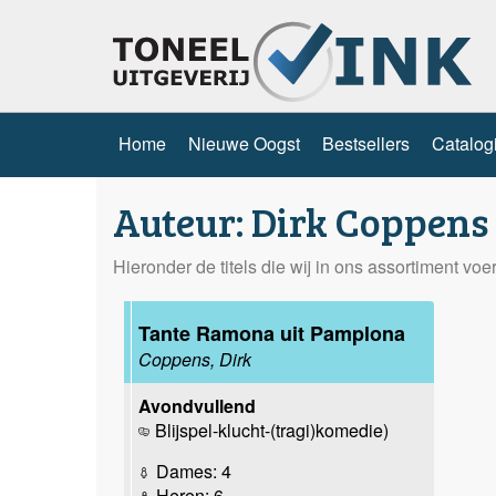
Home
Nieuwe Oogst
Bestsellers
Catalog
Auteur: Dirk Coppens
Hieronder de titels die wij in ons assortiment vo
Tante Ramona uit Pamplona
Coppens, Dirk
Avondvullend
Blijspel-klucht-(tragi)komedie)
Dames: 4
Heren: 6