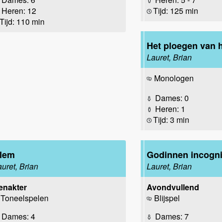
Heren: 12
Tijd: 125 min
Tijd: 110 min
Het ploegen van h
Lauret, Brian
Monologen
Dames: 0
Heren: 1
Tijd: 3 min
lem
Godinnen incogni
auret, Brian
Lauret, Brian
enakter
Avondvullend
Toneelspelen
Blijspel
Dames: 4
Dames: 7