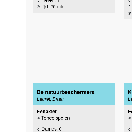
Tijd: 25 min
De natuurbeschermers
K
Lauret, Brian
L
Eenakter
E
Toneelspelen
Dames: 0