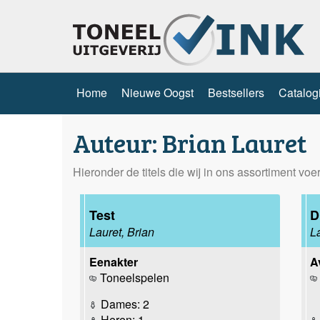
Home
Nieuwe Oogst
Bestsellers
Catalog
Auteur: Brian Lauret
Hieronder de titels die wij in ons assortiment vo
Test
D
Lauret, Brian
L
Eenakter
A
Toneelspelen
Dames: 2
Heren: 1