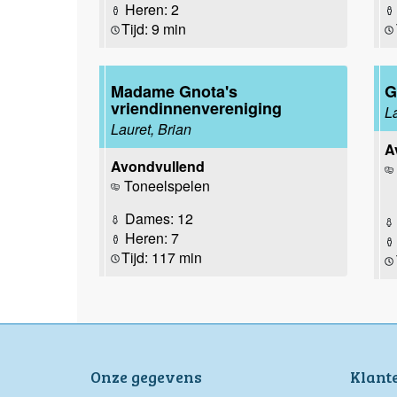
Heren: 2
Tijd: 9 min
Madame Gnota's
G
vriendinnenvereniging
L
Lauret, Brian
A
Avondvullend
Toneelspelen
Dames: 12
Heren: 7
Tijd: 117 min
Onze gegevens
Klant