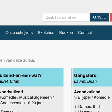
Vind
i
Onze schrijvers
Sketches
Boeken
Contact
eren van deze auteur.
uizend-en-een-wat?
Gangsters!
auret, Brian
Lauret, Brian
vondvullend
Avondvullend
Komedie / Musical algemeen /
Blijspel / Komedie
Adolescenten 16-20 jaar
Dames: 9 - 11
Dames: 6
Heren: 5 - 7