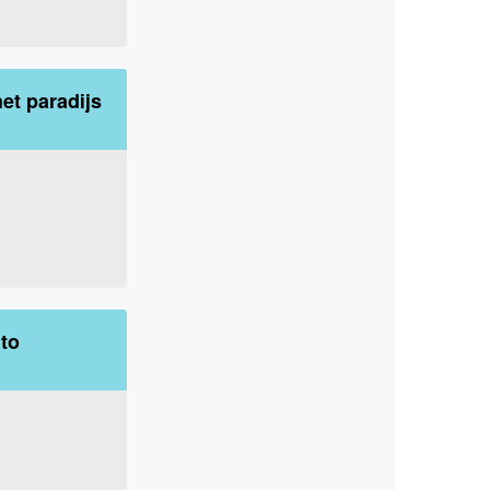
et paradijs
to