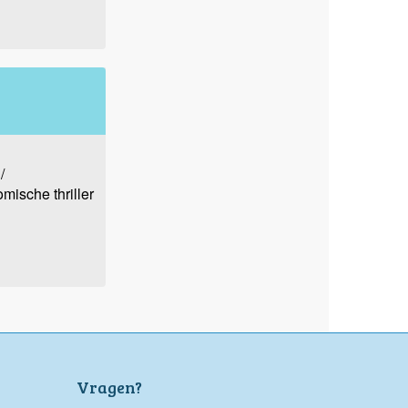
/
omische thriller
Vragen?